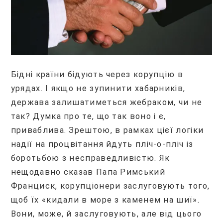
Бідні країни бідують через корупцію в
урядах. І якщо не зупинити хабарників,
держава залишатиметься жебраком, чи не
так? Думка про те, що так воно і є,
приваблива. Зрештою, в рамках цієї логіки
надії на процвітання йдуть пліч-о-пліч із
боротьбою з несправедливістю. Як
нещодавно сказав Папа Римський
Франциск, корупціонери заслуговують того,
щоб їх «кидали в море з каменем на шиї».
Вони, може, й заслуговують, але від цього