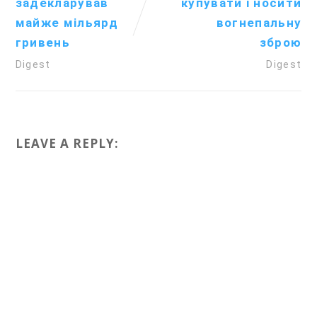
задекларував
купувати і носити
майже мільярд
вогнепальну
гривень
зброю
Digest
Digest
LEAVE A REPLY: