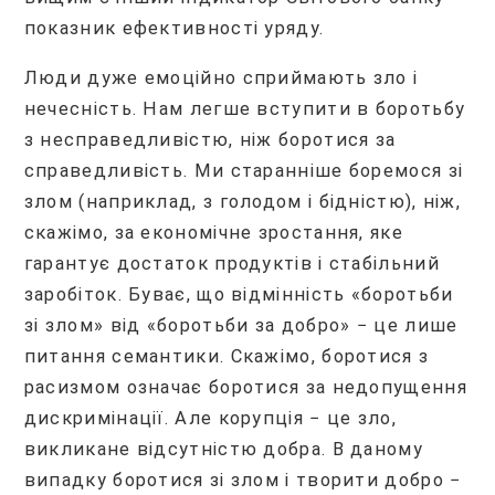
показник ефективності уряду.
Люди дуже емоційно сприймають зло і
нечесність. Нам легше вступити в боротьбу
з несправедливістю, ніж боротися за
справедливість. Ми старанніше боремося зі
злом (наприклад, з голодом і бідністю), ніж,
скажімо, за економічне зростання, яке
гарантує достаток продуктів і стабільний
заробіток. Буває, що відмінність «боротьби
зі злом» від «боротьби за добро» − це лише
питання семантики. Скажімо, боротися з
расизмом означає боротися за недопущення
дискримінації. Але корупція − це зло,
викликане відсутністю добра. В даному
випадку боротися зі злом і творити добро −