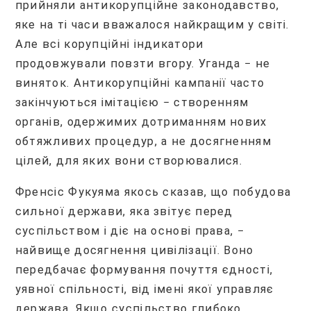
прийняли антикорупційне законодавство,
яке на ті часи вважалося найкращим у світі.
Але всі корупційні індикатори
продовжували повзти вгору. Уганда − не
виняток. Антикорупційні кампанії часто
закінчуються імітацією − створенням
органів, одержимих дотриманням нових
обтяжливих процедур, а не досягненням
цілей, для яких вони створювалися.
Френсіс Фукуяма якось сказав, що побудова
сильної держави, яка звітує перед
суспільством і діє на основі права, −
найвище досягнення цивілізації. Воно
передбачає формування почуття єдності,
уявної спільності, від імені якої управляє
держава. Якщо суспільство глибоко