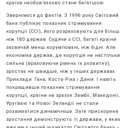
країна необов’язково стане багатшою.
Звернімося до фактів. З 1996 року Світовий
банк публікує показник стримування
корупції (CCI), його розраховують для більш
ніж 180 держав. Судячи з CCI, багаті країни
зазвичай менш корумповані, ніж бідні. Але
економіка держав, де корупція не настільки
сильна (враховуючи рівень їх розвитку),
зростає не швидше, ніж у інших державах.
Приклади: Гана, Коста-Ріка і Данія. І навіть
покращивши показник стримування
корупції, країни на зразок Замбії, Македонії,
Уругваю та Нової Зеландії не стали
розвиватися динамічніше. Зате прискорене
зростання демонструють ті держави, у яких
вищим є інший індикатор Світового банку −