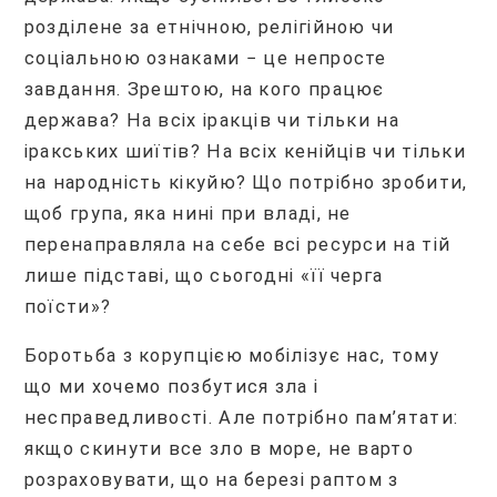
розділене за етнічною, релігійною чи
соціальною ознаками − це непросте
завдання. Зрештою, на кого працює
держава? На всіх іракців чи тільки на
іракських шиїтів? На всіх кенійців чи тільки
на народність кікуйю? Що потрібно зробити,
щоб група, яка нині при владі, не
перенаправляла на себе всі ресурси на тій
лише підставі, що сьогодні «її черга
поїсти»?
Боротьба з корупцією мобілізує нас, тому
що ми хочемо позбутися зла і
несправедливості. Але потрібно пам’ятати:
якщо скинути все зло в море, не варто
розраховувати, що на березі раптом з