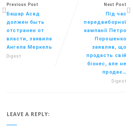
Previous Post
Next Post
Башар Асад
Під час
должен быть
передвиборної
отстранен от
кампанії Петро
власти, заявила
Порошенко
Ангела Меркель
заявляв, що
продасть свій
Digest
бізнес, але не
продає…
Digest
LEAVE A REPLY: