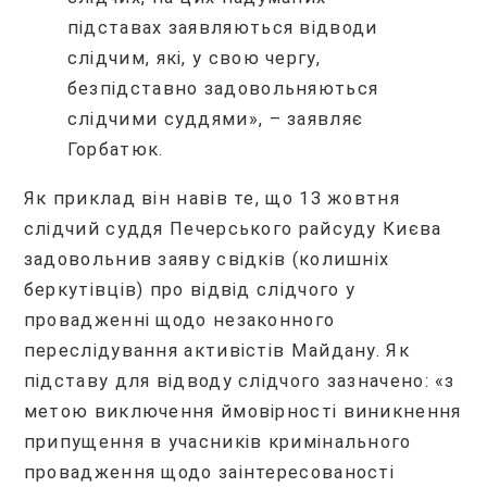
підставах заявляються відводи
слідчим, які, у свою чергу,
безпідставно задовольняються
слідчими суддями», – заявляє
Горбатюк.
Як приклад він навів те, що 13 жовтня
слідчий суддя Печерського райсуду Києва
задовольнив заяву свідків (колишніх
беркутівців) про відвід слідчого у
провадженні щодо незаконного
переслідування активістів Майдану. Як
підставу для відводу слідчого зазначено: «з
метою виключення ймовірності виникнення
припущення в учасників кримінального
провадження щодо заінтересованості