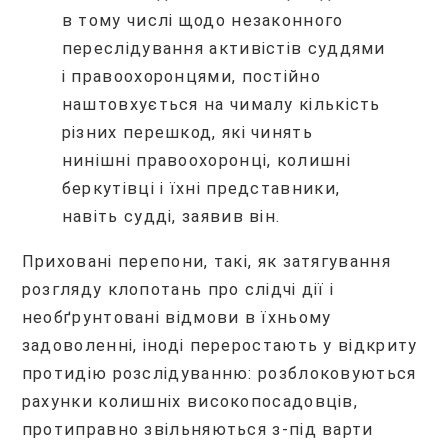
в тому числі щодо незаконного
переслідування активістів суддями
і правоохоронцями, постійно
наштовхується на чималу кількість
різних перешкод, які чинять
нинішні правоохоронці, колишні
беркутівці і їхні представники,
навіть судді, заявив він.
Приховані перепони, такі, як затягування
розгляду клопотань про слідчі дії і
необґрунтовані відмови в їхньому
задоволенні, іноді переростають у відкриту
протидію розслідуванню: розблоковуються
рахунки колишніх високопосадовців,
протиправно звільняються з-під варти