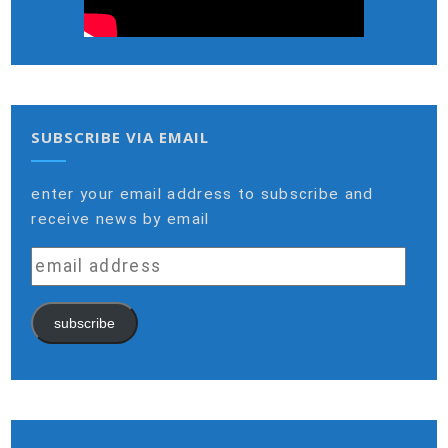
SUBSCRIBE VIA EMAIL
enter your email address to subscribe and
receive news by email
email
address
subscribe