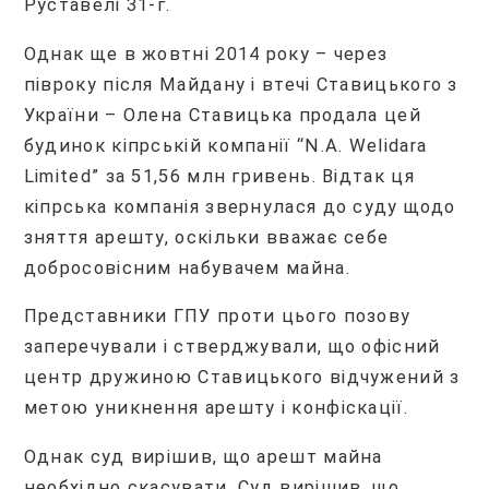
Руставелі 31-г.
Однак ще в жовтні 2014 року – через
півроку після Майдану і втечі Ставицького з
України – Олена Ставицька продала цей
будинок кіпрській компанії “N.A. Welidara
Limited” за 51,56 млн гривень. Відтак ця
кіпрська компанія звернулася до суду щодо
зняття арешту, оскільки вважає себе
добросовісним набувачем майна.
Представники ГПУ проти цього позову
заперечували і стверджували, що офісний
центр дружиною Ставицького відчужений з
метою уникнення арешту і конфіскації.
Однак суд вирішив, що арешт майна
необхідно скасувати. Суд вирішив, що