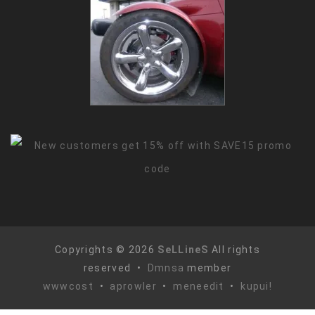
Copyrights © 2026
SeLLineS
All rights
reserved •
Dmnsa
member
wwwcost
•
aprowler
•
meneedit
•
kupui!