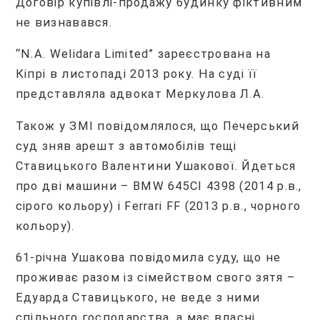
Договір купівлі-продажу будинку фіктивним
не визнавався.
“N.A. Welidara Limited” зареєстрована на
Кіпрі в листопаді 2013 року. На суді її
представляла адвокат Меркулова Л.А.
Також у ЗМІ повідомлялося, що Печерський
суд зняв арешт з автомобілів тещі
Ставицького Валентини Ушакової. Йдеться
про дві машини – BMW 645CI 4398 (2014 р.в.,
сірого кольору) і Ferrari FF (2013 р.в., чорного
кольору).
61-річна Ушакова повідомила суду, що не
проживає разом із сімейством свого зятя –
Едуарда Ставицького, не веде з ними
спільного господарства, а має власні