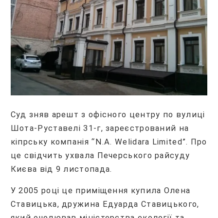
Суд зняв арешт з офісного центру по вулиці
Шота-Руставелі 31-г, зареєстрований на
кіпрську компанія “N.A. Welidara Limited”. Про
це свідчить ухвала Печерського райсуду
Києва від 9 листопада.
У 2005 році це приміщення купила Олена
Ставицька, дружина Едуарда Ставицького,
який очолював міністерства екології та