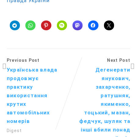
Правда України
Previous Post
Next Post
Українська влада
Дегенерати
продовжує
янукович,
практику
захарченко,
використання
ратушняк,
крутих
якименко,
автомобільних
тоцький, мазан,
номерів
федчук, шуляк та
інші вбили понад
Digest