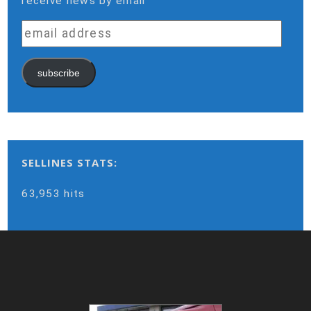
receive news by email
email
address
subscribe
SELLINES STATS:
63,953 hits