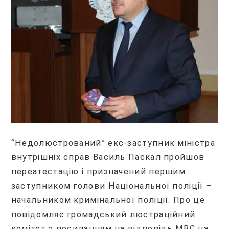
“Недолюстрований” екс-заступник міністра
внутрішніх справ Василь Паскал пройшов
переатестацію і призначений першим
заступником голови Національної поліції –
начальником кримінальної поліції. Про це
повідомляє громадський люстраційний
комітет з посиланням на відповідь МВС на