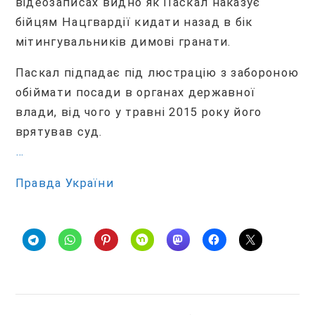
відеозаписах видно як Паскал наказує
бійцям Нацгвардії кидати назад в бік
мітингувальників димові гранати.
Паскал підпадає під люстрацію з забороною
обіймати посади в органах державної
влади, від чого у травні 2015 року його
врятував суд.
…
Правда України