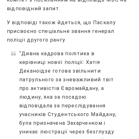
відповідний запит.
У відповіді також йдеться, що Паскалу
присвоєно спеціальне звання генерал
поліції другого рангу.
“Дивна кадрова політика в
керівниці нової поліції: Хатія
Деканоідзе готова звільнити
патрульного за зневажливий твіт
про активістів Євромайдану, а
людину, яка за посадою
відповідала за переслідування
учасників Студентського Майдану,
була призначена Захарченком і
уникає люстрації через безглузду