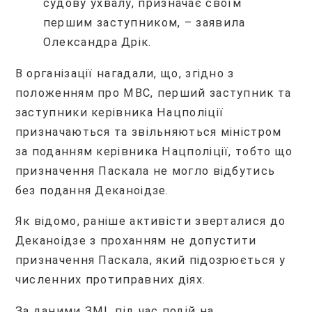
судову ухвалу, призначає своїм
першим заступником, – заявила
Олександра Дрік.
В організації нагадали, що, згідно з
положенням про МВС, перший заступник та
заступники керівника Нацполіції
призначаються та звільняються міністром
за поданням керівника Нацполіції, тобто що
призначення Паскала не могло відбутись
без подання Деканоідзе.
Як відомо, раніше активісти зверталися до
Деканоідзе з проханням не допустити
призначення Паскала, який підозрюється у
численних протиправних діях.
За даними ЗМІ, під час подій на