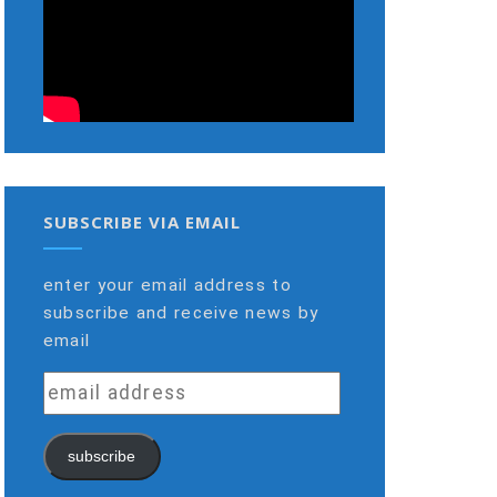
SUBSCRIBE VIA EMAIL
enter your email address to
subscribe and receive news by
email
email
address
subscribe