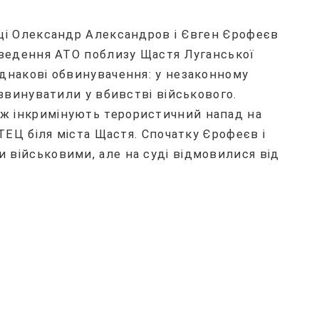
нці Олександр Александров і Євген Єрофеєв
роведення АТО поблизу Щастя Луганської
однакові обвинувачення: у незаконному
 звинуватили у вбивстві військового.
ж інкримінують терористичний напад на
 ТЕЦ біля міста Щастя. Спочатку Єрофеєв і
 військовими, але на суді відмовилися від