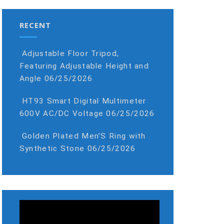
RECENT
Adjustable Floor Tripod,
Featuring Adjustable Height and
Angle
06/25/2026
HT93 Smart Digital Multimeter
600V AC/DC Voltage
06/25/2026
Golden Plated Men’S Ring with
Synthetic Stone
06/25/2026