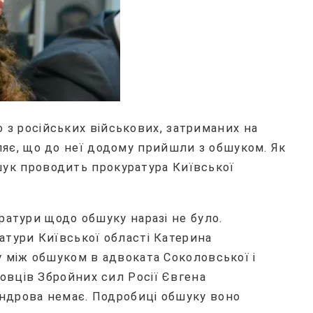
 з російських військових, затриманих на
вляє, що до неї додому прийшли з обшуком. Як
шук проводить прокуратура Київської
ратури щодо обшуку наразі не було.
атури Київської області Катерина
у між обшуком в адвоката Соколовської і
вців Збройних сил Росії Євгена
ндрова немає. Подробиці обшуку воно