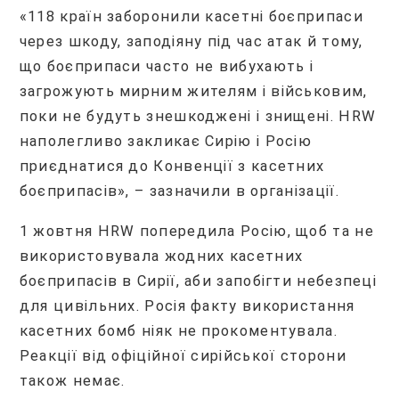
«118 країн заборонили касетні боєприпаси
через шкоду, заподіяну під час атак й тому,
що боєприпаси часто не вибухають і
загрожують мирним жителям і військовим,
поки не будуть знешкоджені і знищені. HRW
наполегливо закликає Сирію і Росію
приєднатися до Конвенції з касетних
боєприпасів», – зазначили в організації.
1 жовтня HRW попередила Росію, щоб та не
використовувала жодних касетних
боєприпасів в Сирії, аби запобігти небезпеці
для цивільних. Росія факту використання
касетних бомб ніяк не прокоментувала.
Реакції від офіційної сирійської сторони
також немає.