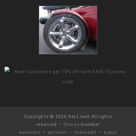
Copyrights © 2026
SeLLineS
All rights
reserved •
Dmnsa
member
wwwcost
•
aprowler
•
meneedit
•
kupui!