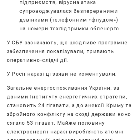
підприємств, вірусна атака
супроводжувалася безперервними
дзвінками (телефонним «флудом»)
на номери техпідтримки обленерго.
У СБУ зазначають, що шкідливе програмне
забезпечення локалізували, тривають
оперативно-слідчі дії.
У Росії наразі ці заяви не коментували.
Загальне енергоспоживання України, за
даними Інституту енергетичних стратегій,
становить 24 гігавати, а до анексії Криму та
збройного конфлікту на сході держави воно
сягало 53 гігават. Майже половину
електроенергії наразі виробляють атомні