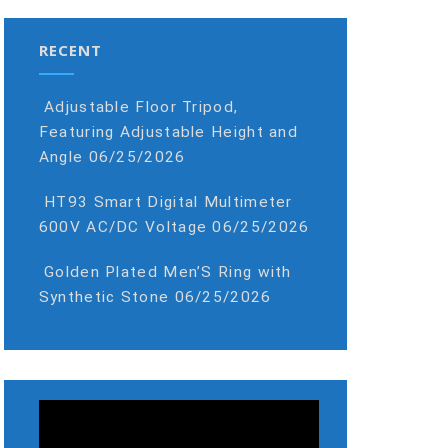
RECENT
Adjustable Floor Tripod,
Featuring Adjustable Height and
Angle
06/25/2026
HT93 Smart Digital Multimeter
600V AC/DC Voltage
06/25/2026
Golden Plated Men’S Ring with
Synthetic Stone
06/25/2026