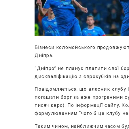
Бізнеси коломойського продовжують
Дніпра.
“Дніпро” не планує платити свої бо
дискваліфікацію з єврокубків на од
Повідомляється, що власник клубу 
погашати борг за вже програними су
тисяч євро). По інформації сайту, 
формулюванням “чого б це клубу не
Таким чином, найближчим часом буд