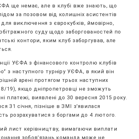
УЄФА ще немає, але в клубі вже знають, що
лідом за позовом від колишніх асистентів
 для виключення з єврокубків, ймовірно,
 Арбітражного суду щодо заборгованостей по
тські контори, яким клуб заборгував, але
ться.
анції УЄФА з фінансового контролю клубів
” з наступного турніру УЄФА, в який він
рішній арені протягом трьох наступних
018/19), якщо дніпропетровці не зможуть
і платежі, виявлені до 30 вересня 2015 року.
я 31 січня, пізніше в ЗМІ з’явилася
ість розрахуватися з боргами до 4 лютого.
ний лист керівництву, вимагаючи виплати
иконання зобов’язань команда може не