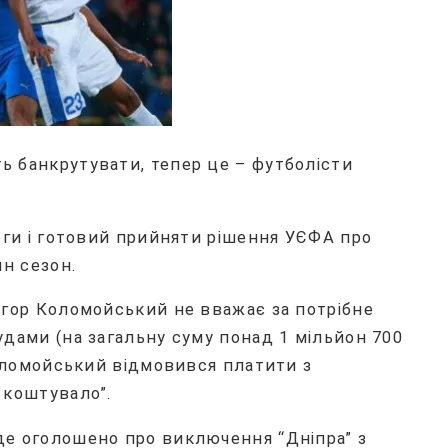
 банкрутувати, тепер це – футболісти
рги і готовий прийняти рішення УЄФА про
ин сезон.
Ігор Коломойський не вважає за потрібне
дами (на загальну суму понад 1 мільйон 700
Коломойський відмовився платити з
 коштувало”.
е оголошено про виключення “Дніпра” з