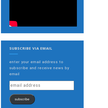
SUBSCRIBE VIA EMAIL
enter your email address to
subscribe and receive news by
email
email
address
subscribe