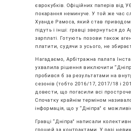
єврокубків. Офіційних паперів від 
покарання неминуче. У той же час с
Хуанде Рамоса, який став приводом
підуть і інші: гравці звернуться до
зарплаті. Готують позови також аген
платити, судячи з усього, не збирає
Нагадаємо, Арбітражна палата Інст
ухвалила рішення виключити “Дніпро
пробився б за результатами на внут
сезонів (тобто 2016/17, 2017/18 і 2
довести, що погасили всі прострочен
Спочатку крайнім терміном називалос
інформація, що у “Дніпра” є можлив
Гравці “Дніпра” написали колектив
грошей за контрактами. У разі нев