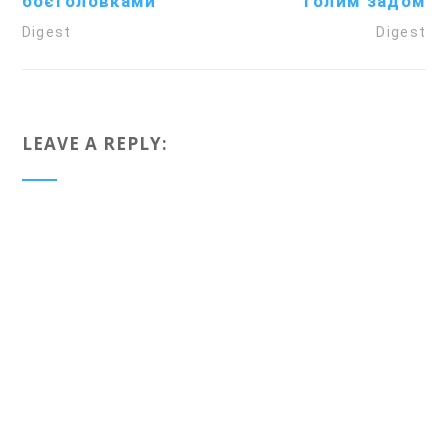
боєголовками
голим задом
Digest
Digest
LEAVE A REPLY: