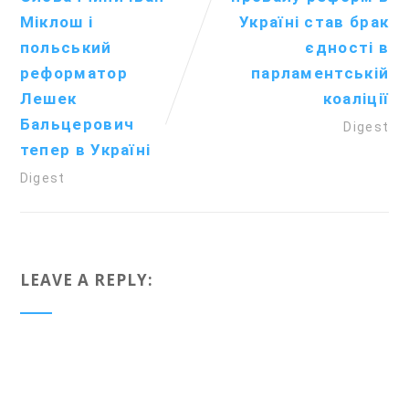
Міклош і
Україні став брак
польський
єдності в
реформатор
парламентській
Лешек
коаліції
Бальцерович
Digest
тепер в Україні
Digest
LEAVE A REPLY: