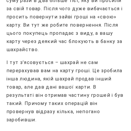
суму рази в два більше тієї, яку ви просили
за свій товар. Після чого дуже вибачається і
просить повернути зайві гроші на «свою»
карту. Ви тут же робите повернення. Після
цього покупець пропадає з виду, а вашу
карту через деякий час блокують в банку за
шахрайство.
І тут з’ясовується – шахрай не сам
перерахував вам на карту гроші. Це зробила
інша людина, якій шахрай продав інший
товар, але дав дані вашої карти. В
результаті він отримав частину грошей і був
такий. Причому таких операцій він
провернув відразу кілька, непогано
заробивши.